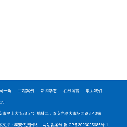
司一角
工程案例
新闻动态
在线留言
联系我们
19
省泰安市灵山大街28-2号 地址二：泰安光彩大市场西路3区3栋
术支持：
泰安亿搜网络
网站备案号
:
鲁ICP备2023025686号-1